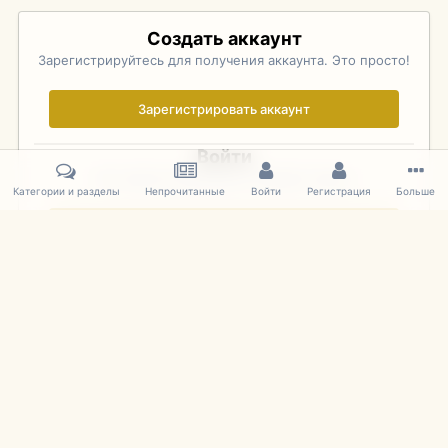
Создать аккаунт
Зарегистрируйтесь для получения аккаунта. Это просто!
Зарегистрировать аккаунт
Войти
Уже зарегистрированы? Войдите здесь.
Категории и разделы
Непрочитанные
Войти
Регистрация
Больше
Войти сейчас
Главная
Галерея
Palo Alto Concours D'Elegance 2011
DSC 156
IPS Theme
by
IPSFocus
Язык
Cookies
mDiecast.com
Powered by Invision Community