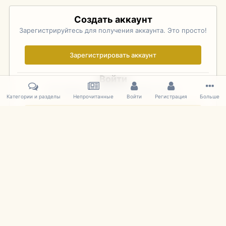
Создать аккаунт
Зарегистрируйтесь для получения аккаунта. Это просто!
Зарегистрировать аккаунт
Войти
Уже зарегистрированы? Войдите здесь.
Категории и разделы
Непрочитанные
Войти
Регистрация
Больше
Войти сейчас
Главная
Галерея
Palo Alto Concours D'Elegance 2011
DSC 156
IPS Theme
by
IPSFocus
Язык
Cookies
mDiecast.com
Powered by Invision Community