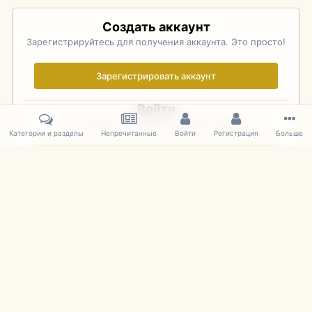
Создать аккаунт
Зарегистрируйтесь для получения аккаунта. Это просто!
Зарегистрировать аккаунт
Войти
Уже зарегистрированы? Войдите здесь.
Категории и разделы
Непрочитанные
Войти
Регистрация
Больше
Войти сейчас
Главная
Галерея
Palo Alto Concours D'Elegance 2011
DSC 155
IPS Theme
by
IPSFocus
Язык
Cookies
mDiecast.com
Powered by Invision Community