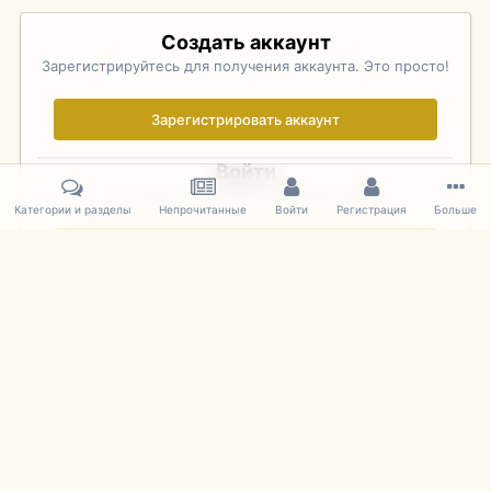
Создать аккаунт
Зарегистрируйтесь для получения аккаунта. Это просто!
Зарегистрировать аккаунт
Войти
Уже зарегистрированы? Войдите здесь.
Категории и разделы
Непрочитанные
Войти
Регистрация
Больше
Войти сейчас
Главная
Галерея
Palo Alto Concours D'Elegance 2011
DSC 157
IPS Theme
by
IPSFocus
Язык
Cookies
mDiecast.com
Powered by Invision Community