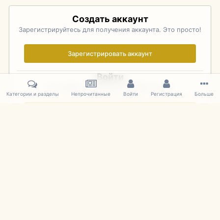
Создать аккаунт
Зарегистрируйтесь для получения аккаунта. Это просто!
Зарегистрировать аккаунт
Войти
Уже зарегистрированы? Войдите здесь.
Категории и разделы
Непрочитанные
Войти
Регистрация
Больше
Войти сейчас
Главная
Галерея
Palo Alto Concours D'Elegance 2011
DSC 154
IPS Theme
by
IPSFocus
Язык
Cookies
mDiecast.com
Powered by Invision Community