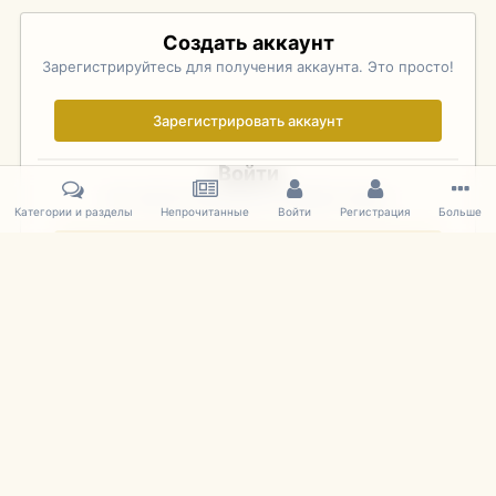
Создать аккаунт
Зарегистрируйтесь для получения аккаунта. Это просто!
Зарегистрировать аккаунт
Войти
Уже зарегистрированы? Войдите здесь.
Категории и разделы
Непрочитанные
Войти
Регистрация
Больше
Войти сейчас
Главная
Галерея
Palo Alto Concours D'Elegance 2011
DSC 153
IPS Theme
by
IPSFocus
Язык
Cookies
mDiecast.com
Powered by Invision Community