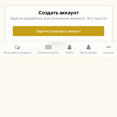
Создать аккаунт
Зарегистрируйтесь для получения аккаунта. Это просто!
Зарегистрировать аккаунт
Войти
Уже зарегистрированы? Войдите здесь.
Категории и разделы
Непрочитанные
Войти
Регистрация
Больше
Войти сейчас
Главная
Галерея
Palo Alto Concours D'Elegance 2011
DSC 153
IPS Theme
by
IPSFocus
Язык
Cookies
mDiecast.com
Powered by Invision Community