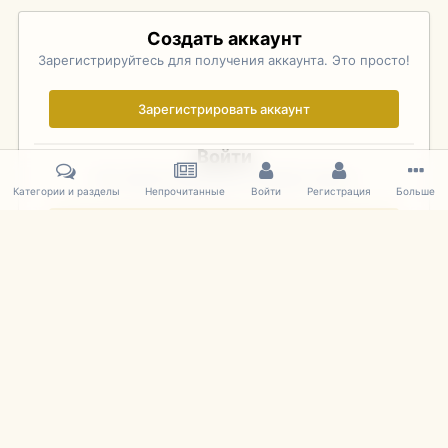
Создать аккаунт
Зарегистрируйтесь для получения аккаунта. Это просто!
Зарегистрировать аккаунт
Войти
Уже зарегистрированы? Войдите здесь.
Категории и разделы
Непрочитанные
Войти
Регистрация
Больше
Войти сейчас
Главная
Галерея
Palo Alto Concours D'Elegance 2011
DSC 153
IPS Theme
by
IPSFocus
Язык
Cookies
mDiecast.com
Powered by Invision Community