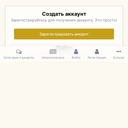
Создать аккаунт
Зарегистрируйтесь для получения аккаунта. Это просто!
Зарегистрировать аккаунт
Войти
Уже зарегистрированы? Войдите здесь.
Категории и разделы
Непрочитанные
Войти
Регистрация
Больше
Войти сейчас
Главная
Галерея
Palo Alto Concours D'Elegance 2011
DSC 152
IPS Theme
by
IPSFocus
Язык
Cookies
mDiecast.com
Powered by Invision Community