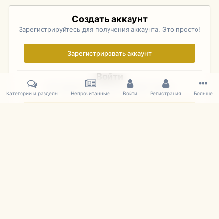
Создать аккаунт
Зарегистрируйтесь для получения аккаунта. Это просто!
Зарегистрировать аккаунт
Войти
Уже зарегистрированы? Войдите здесь.
Категории и разделы
Непрочитанные
Войти
Регистрация
Больше
Войти сейчас
Главная
Галерея
Palo Alto Concours D'Elegance 2011
DSC 1515
IPS Theme
by
IPSFocus
Язык
Cookies
mDiecast.com
Powered by Invision Community