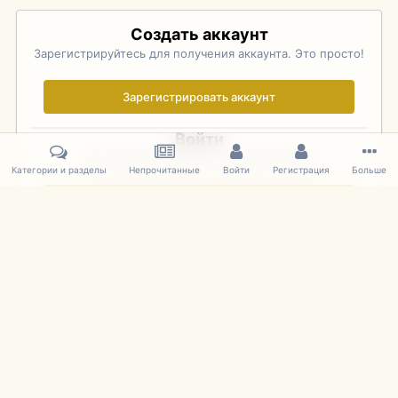
Создать аккаунт
Зарегистрируйтесь для получения аккаунта. Это просто!
Зарегистрировать аккаунт
Войти
Уже зарегистрированы? Войдите здесь.
Категории и разделы
Непрочитанные
Войти
Регистрация
Больше
Войти сейчас
Главная
Галерея
Palo Alto Concours D'Elegance 2011
DSC 150
IPS Theme
by
IPSFocus
Язык
Cookies
mDiecast.com
Powered by Invision Community