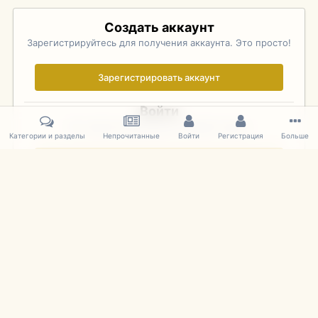
Создать аккаунт
Зарегистрируйтесь для получения аккаунта. Это просто!
Зарегистрировать аккаунт
Войти
Уже зарегистрированы? Войдите здесь.
Категории и разделы
Непрочитанные
Войти
Регистрация
Больше
Войти сейчас
Главная
Галерея
Palo Alto Concours D'Elegance 2011
DSC 149
IPS Theme
by
IPSFocus
Язык
Cookies
mDiecast.com
Powered by Invision Community