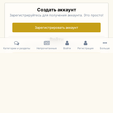
Создать аккаунт
Зарегистрируйтесь для получения аккаунта. Это просто!
Зарегистрировать аккаунт
Войти
Уже зарегистрированы? Войдите здесь.
Категории и разделы
Непрочитанные
Войти
Регистрация
Больше
Войти сейчас
Главная
Галерея
Palo Alto Concours D'Elegance 2011
DSC 144
IPS Theme
by
IPSFocus
Язык
Cookies
mDiecast.com
Powered by Invision Community