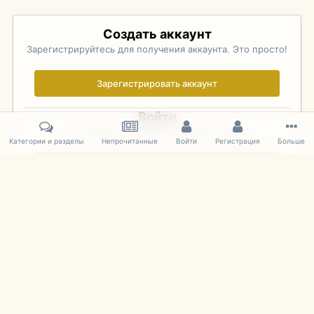
Создать аккаунт
Зарегистрируйтесь для получения аккаунта. Это просто!
Зарегистрировать аккаунт
Войти
Уже зарегистрированы? Войдите здесь.
Категории и разделы
Непрочитанные
Войти
Регистрация
Больше
Войти сейчас
Главная
Галерея
Palo Alto Concours D'Elegance 2011
DSC 137
IPS Theme
by
IPSFocus
Язык
Cookies
mDiecast.com
Powered by Invision Community