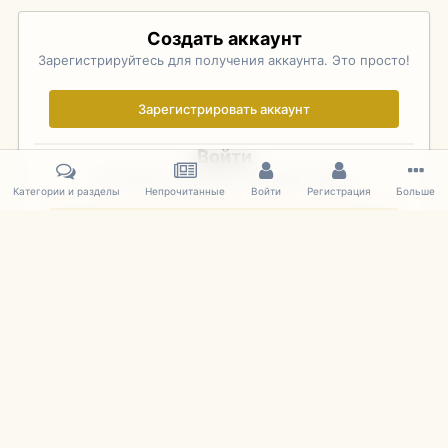
Создать аккаунт
Зарегистрируйтесь для получения аккаунта. Это просто!
Зарегистрировать аккаунт
Войти
Уже зарегистрированы? Войдите здесь.
Категории и разделы
Непрочитанные
Войти
Регистрация
Больше
Войти сейчас
Главная
Галерея
Palo Alto Concours D'Elegance 2011
DSC 137
IPS Theme
by
IPSFocus
Язык
Cookies
mDiecast.com
Powered by Invision Community