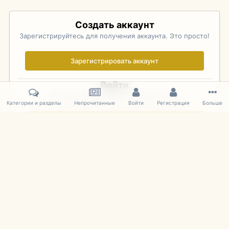
Создать аккаунт
Зарегистрируйтесь для получения аккаунта. Это просто!
Зарегистрировать аккаунт
Войти
Уже зарегистрированы? Войдите здесь.
Категории и разделы
Непрочитанные
Войти
Регистрация
Больше
Войти сейчас
Главная
Галерея
Palo Alto Concours D'Elegance 2011
DSC 137
IPS Theme
by
IPSFocus
Язык
Cookies
mDiecast.com
Powered by Invision Community