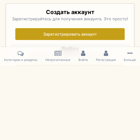
Создать аккаунт
Зарегистрируйтесь для получения аккаунта. Это просто!
Зарегистрировать аккаунт
Войти
Уже зарегистрированы? Войдите здесь.
Категории и разделы
Непрочитанные
Войти
Регистрация
Больше
Войти сейчас
Главная
Галерея
Palo Alto Concours D'Elegance 2011
DSC 136
IPS Theme
by
IPSFocus
Язык
Cookies
mDiecast.com
Powered by Invision Community