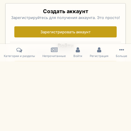
Создать аккаунт
Зарегистрируйтесь для получения аккаунта. Это просто!
Зарегистрировать аккаунт
Войти
Уже зарегистрированы? Войдите здесь.
Категории и разделы
Непрочитанные
Войти
Регистрация
Больше
Войти сейчас
Главная
Галерея
Palo Alto Concours D'Elegance 2011
DSC 136
IPS Theme
by
IPSFocus
Язык
Cookies
mDiecast.com
Powered by Invision Community