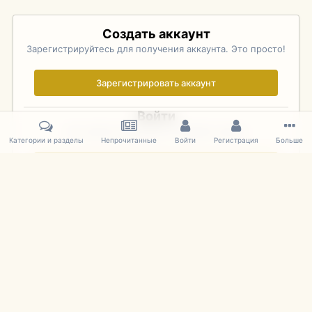
Создать аккаунт
Зарегистрируйтесь для получения аккаунта. Это просто!
Зарегистрировать аккаунт
Войти
Уже зарегистрированы? Войдите здесь.
Категории и разделы
Непрочитанные
Войти
Регистрация
Больше
Войти сейчас
Главная
Галерея
Palo Alto Concours D'Elegance 2011
DSC 1361
IPS Theme
by
IPSFocus
Язык
Cookies
mDiecast.com
Powered by Invision Community