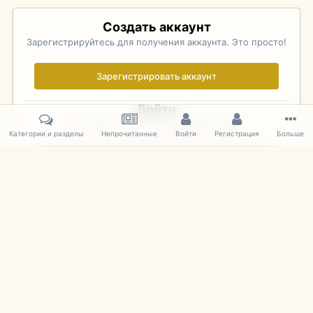
Создать аккаунт
Зарегистрируйтесь для получения аккаунта. Это просто!
Зарегистрировать аккаунт
Войти
Уже зарегистрированы? Войдите здесь.
Категории и разделы
Непрочитанные
Войти
Регистрация
Больше
Войти сейчас
Главная
Галерея
Palo Alto Concours D'Elegance 2011
DSC 135
IPS Theme
by
IPSFocus
Язык
Cookies
mDiecast.com
Powered by Invision Community