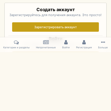
Создать аккаунт
Зарегистрируйтесь для получения аккаунта. Это просто!
Зарегистрировать аккаунт
Войти
Уже зарегистрированы? Войдите здесь.
Категории и разделы
Непрочитанные
Войти
Регистрация
Больше
Войти сейчас
Главная
Галерея
Palo Alto Concours D'Elegance 2011
DSC 135
IPS Theme
by
IPSFocus
Язык
Cookies
mDiecast.com
Powered by Invision Community