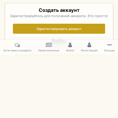
Создать аккаунт
Зарегистрируйтесь для получения аккаунта. Это просто!
Зарегистрировать аккаунт
Войти
Уже зарегистрированы? Войдите здесь.
Категории и разделы
Непрочитанные
Войти
Регистрация
Больше
Войти сейчас
Главная
Галерея
Palo Alto Concours D'Elegance 2011
DSC 134
IPS Theme
by
IPSFocus
Язык
Cookies
mDiecast.com
Powered by Invision Community