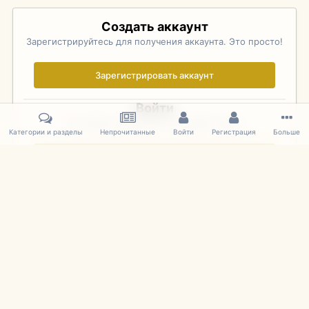
Создать аккаунт
Зарегистрируйтесь для получения аккаунта. Это просто!
Зарегистрировать аккаунт
Войти
Уже зарегистрированы? Войдите здесь.
Категории и разделы
Непрочитанные
Войти
Регистрация
Больше
Войти сейчас
Главная
Галерея
Palo Alto Concours D'Elegance 2011
DSC 134
IPS Theme
by
IPSFocus
Язык
Cookies
mDiecast.com
Powered by Invision Community