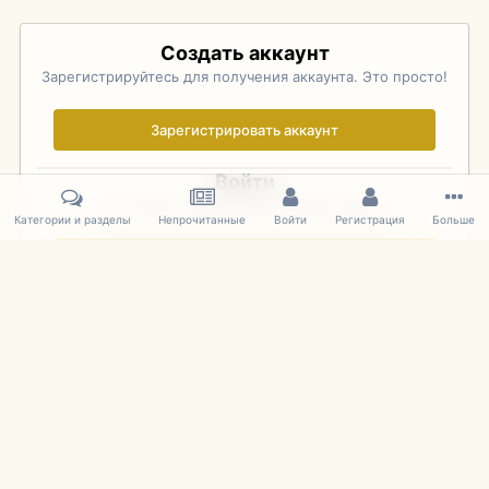
Создать аккаунт
Зарегистрируйтесь для получения аккаунта. Это просто!
Зарегистрировать аккаунт
Войти
Уже зарегистрированы? Войдите здесь.
Категории и разделы
Непрочитанные
Войти
Регистрация
Больше
Войти сейчас
Главная
Галерея
Palo Alto Concours D'Elegance 2011
DSC 134
IPS Theme
by
IPSFocus
Язык
Cookies
mDiecast.com
Powered by Invision Community