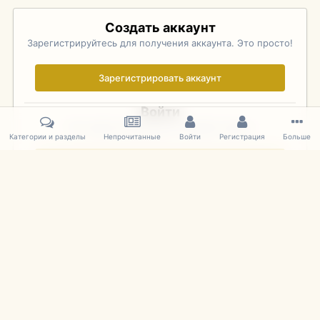
Создать аккаунт
Зарегистрируйтесь для получения аккаунта. Это просто!
Зарегистрировать аккаунт
Войти
Уже зарегистрированы? Войдите здесь.
Категории и разделы
Непрочитанные
Войти
Регистрация
Больше
Войти сейчас
Главная
Галерея
Pebble Beach Concours d'Elegance 2010
569
IPS Theme
by
IPSFocus
Язык
Cookies
mDiecast.com
Powered by Invision Community