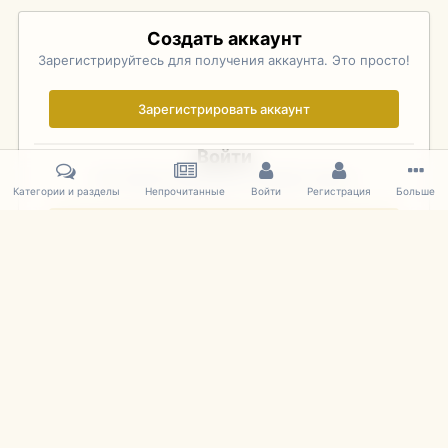
Создать аккаунт
Зарегистрируйтесь для получения аккаунта. Это просто!
Зарегистрировать аккаунт
Войти
Уже зарегистрированы? Войдите здесь.
Категории и разделы
Непрочитанные
Войти
Регистрация
Больше
Войти сейчас
Главная
Галерея
Pebble Beach Concours d'Elegance 2010
406
IPS Theme
by
IPSFocus
Язык
Cookies
mDiecast.com
Powered by Invision Community