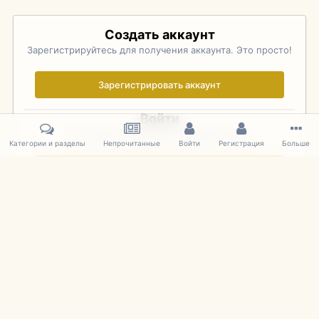
Создать аккаунт
Зарегистрируйтесь для получения аккаунта. Это просто!
Зарегистрировать аккаунт
Войти
Уже зарегистрированы? Войдите здесь.
Категории и разделы
Непрочитанные
Войти
Регистрация
Больше
Войти сейчас
Главная
Галерея
Pebble Beach Concours d'Elegance 2010
611.
IPS Theme
by
IPSFocus
Язык
Cookies
mDiecast.com
Powered by Invision Community