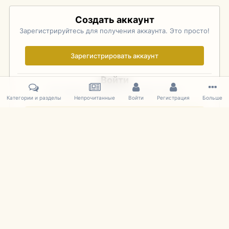
Создать аккаунт
Зарегистрируйтесь для получения аккаунта. Это просто!
Зарегистрировать аккаунт
Войти
Уже зарегистрированы? Войдите здесь.
Категории и разделы
Непрочитанные
Войти
Регистрация
Больше
Войти сейчас
Главная
Галерея
Pebble Beach Concours d'Elegance 2010
346
IPS Theme
by
IPSFocus
Язык
Cookies
mDiecast.com
Powered by Invision Community