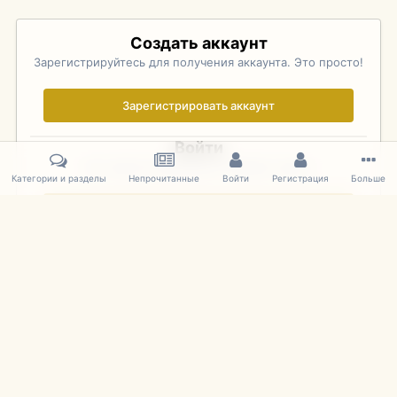
Создать аккаунт
Зарегистрируйтесь для получения аккаунта. Это просто!
Зарегистрировать аккаунт
Войти
Уже зарегистрированы? Войдите здесь.
Категории и разделы
Непрочитанные
Войти
Регистрация
Больше
Войти сейчас
Главная
Галерея
Pebble Beach Concours d'Elegance 2010
719
IPS Theme
by
IPSFocus
Язык
Cookies
mDiecast.com
Powered by Invision Community