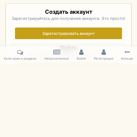
Создать аккаунт
Зарегистрируйтесь для получения аккаунта. Это просто!
Зарегистрировать аккаунт
Войти
Уже зарегистрированы? Войдите здесь.
Категории и разделы
Непрочитанные
Войти
Регистрация
Больше
Войти сейчас
Главная
Галерея
Pebble Beach Concours d'Elegance 2010
287
IPS Theme
by
IPSFocus
Язык
Cookies
mDiecast.com
Powered by Invision Community