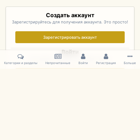
Создать аккаунт
Зарегистрируйтесь для получения аккаунта. Это просто!
Зарегистрировать аккаунт
Войти
Уже зарегистрированы? Войдите здесь.
Категории и разделы
Непрочитанные
Войти
Регистрация
Больше
Войти сейчас
Главная
Галерея
Pebble Beach Concours d'Elegance 2010
513
IPS Theme
by
IPSFocus
Язык
Cookies
mDiecast.com
Powered by Invision Community