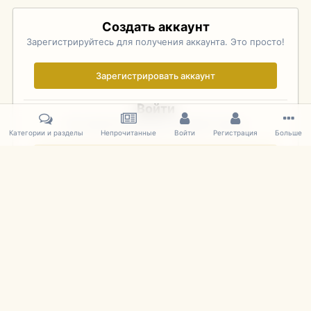
Создать аккаунт
Зарегистрируйтесь для получения аккаунта. Это просто!
Зарегистрировать аккаунт
Войти
Уже зарегистрированы? Войдите здесь.
Категории и разделы
Непрочитанные
Войти
Регистрация
Больше
Войти сейчас
Главная
Галерея
Pebble Beach Concours d'Elegance 2010
205
IPS Theme
by
IPSFocus
Язык
Cookies
mDiecast.com
Powered by Invision Community