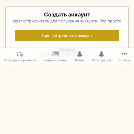
Создать аккаунт
Зарегистрируйтесь для получения аккаунта. Это просто!
Зарегистрировать аккаунт
Войти
Уже зарегистрированы? Войдите здесь.
Категории и разделы
Непрочитанные
Войти
Регистрация
Больше
Войти сейчас
Главная
Галерея
Pebble Beach Concours d'Elegance 2010
365
IPS Theme
by
IPSFocus
Язык
Cookies
mDiecast.com
Powered by Invision Community