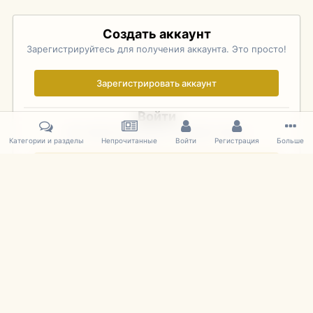
Создать аккаунт
Зарегистрируйтесь для получения аккаунта. Это просто!
Зарегистрировать аккаунт
Войти
Уже зарегистрированы? Войдите здесь.
Категории и разделы
Непрочитанные
Войти
Регистрация
Больше
Войти сейчас
Главная
Галерея
Pebble Beach Concours d'Elegance 2010
164
IPS Theme
by
IPSFocus
Язык
Cookies
mDiecast.com
Powered by Invision Community