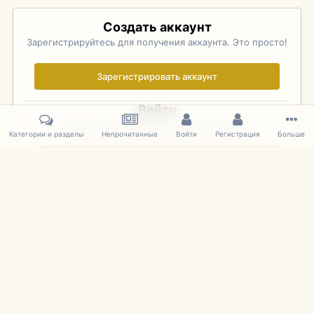
Создать аккаунт
Зарегистрируйтесь для получения аккаунта. Это просто!
Зарегистрировать аккаунт
Войти
Уже зарегистрированы? Войдите здесь.
Категории и разделы
Непрочитанные
Войти
Регистрация
Больше
Войти сейчас
Главная
Галерея
Pebble Beach Concours d'Elegance 2010
597
IPS Theme
by
IPSFocus
Язык
Cookies
mDiecast.com
Powered by Invision Community