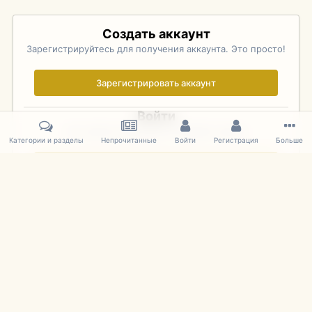
Создать аккаунт
Зарегистрируйтесь для получения аккаунта. Это просто!
Зарегистрировать аккаунт
Войти
Уже зарегистрированы? Войдите здесь.
Категории и разделы
Непрочитанные
Войти
Регистрация
Больше
Войти сейчас
Главная
Галерея
Pebble Beach Concours d'Elegance 2010
109
IPS Theme
by
IPSFocus
Язык
Cookies
mDiecast.com
Powered by Invision Community