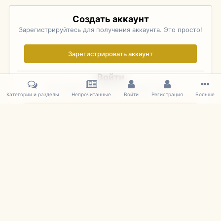
Создать аккаунт
Зарегистрируйтесь для получения аккаунта. Это просто!
Зарегистрировать аккаунт
Войти
Уже зарегистрированы? Войдите здесь.
Категории и разделы
Непрочитанные
Войти
Регистрация
Больше
Войти сейчас
Главная
Галерея
Pebble Beach Concours d'Elegance 2010
446
IPS Theme
by
IPSFocus
Язык
Cookies
mDiecast.com
Powered by Invision Community