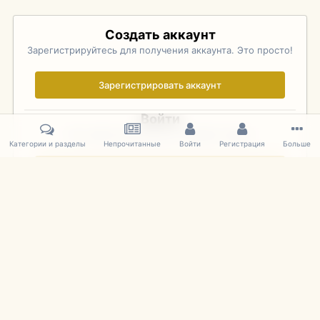
Создать аккаунт
Зарегистрируйтесь для получения аккаунта. Это просто!
Зарегистрировать аккаунт
Войти
Уже зарегистрированы? Войдите здесь.
Категории и разделы
Непрочитанные
Войти
Регистрация
Больше
Войти сейчас
Главная
Галерея
Pebble Beach Concours d'Elegance 2010
573
IPS Theme
by
IPSFocus
Язык
Cookies
mDiecast.com
Powered by Invision Community