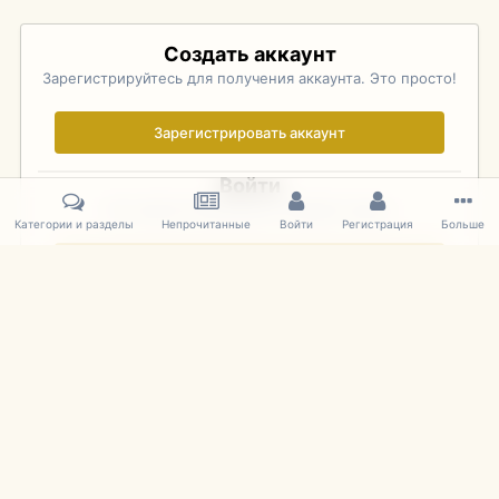
Создать аккаунт
Зарегистрируйтесь для получения аккаунта. Это просто!
Зарегистрировать аккаунт
Войти
Уже зарегистрированы? Войдите здесь.
Категории и разделы
Непрочитанные
Войти
Регистрация
Больше
Войти сейчас
Главная
Галерея
Pebble Beach Concours d'Elegance 2010
143
IPS Theme
by
IPSFocus
Язык
Cookies
mDiecast.com
Powered by Invision Community