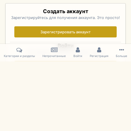
Создать аккаунт
Зарегистрируйтесь для получения аккаунта. Это просто!
Зарегистрировать аккаунт
Войти
Уже зарегистрированы? Войдите здесь.
Категории и разделы
Непрочитанные
Войти
Регистрация
Больше
Войти сейчас
Главная
Галерея
Pebble Beach Concours d'Elegance 2010
746
IPS Theme
by
IPSFocus
Язык
Cookies
mDiecast.com
Powered by Invision Community