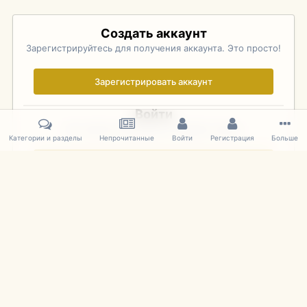
Создать аккаунт
Зарегистрируйтесь для получения аккаунта. Это просто!
Зарегистрировать аккаунт
Войти
Уже зарегистрированы? Войдите здесь.
Категории и разделы
Непрочитанные
Войти
Регистрация
Больше
Войти сейчас
Главная
Галерея
Pebble Beach Concours d'Elegance 2010
073
IPS Theme
by
IPSFocus
Язык
Cookies
mDiecast.com
Powered by Invision Community