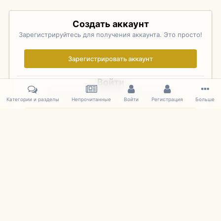
Создать аккаунт
Зарегистрируйтесь для получения аккаунта. Это просто!
Зарегистрировать аккаунт
Войти
Уже зарегистрированы? Войдите здесь.
Категории и разделы
Непрочитанные
Войти
Регистрация
Больше
Войти сейчас
Главная
Галерея
Pebble Beach Concours d'Elegance 2010
139
IPS Theme
by
IPSFocus
Язык
Cookies
mDiecast.com
Powered by Invision Community