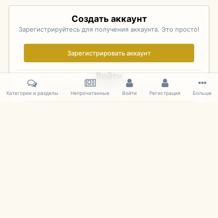
Создать аккаунт
Зарегистрируйтесь для получения аккаунта. Это просто!
Зарегистрировать аккаунт
Войти
Уже зарегистрированы? Войдите здесь.
Категории и разделы
Непрочитанные
Войти
Регистрация
Больше
Войти сейчас
Главная
Галерея
Pebble Beach Concours d'Elegance 2010
759
IPS Theme
by
IPSFocus
Язык
Cookies
mDiecast.com
Powered by Invision Community