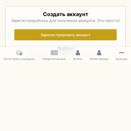
Создать аккаунт
Зарегистрируйтесь для получения аккаунта. Это просто!
Зарегистрировать аккаунт
Войти
Уже зарегистрированы? Войдите здесь.
Категории и разделы
Непрочитанные
Войти
Регистрация
Больше
Войти сейчас
Главная
Галерея
Pebble Beach Concours d'Elegance 2010
037
IPS Theme
by
IPSFocus
Язык
Cookies
mDiecast.com
Powered by Invision Community