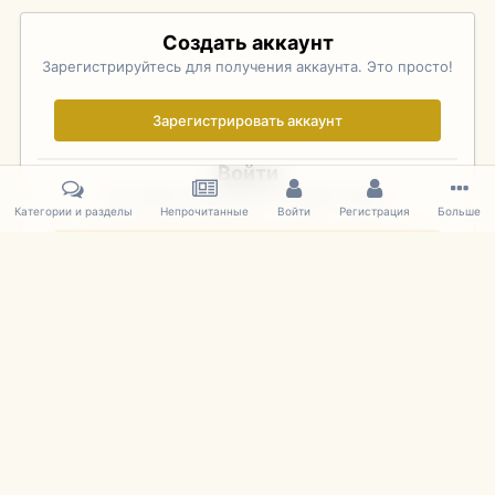
Создать аккаунт
Зарегистрируйтесь для получения аккаунта. Это просто!
Зарегистрировать аккаунт
Войти
Уже зарегистрированы? Войдите здесь.
Категории и разделы
Непрочитанные
Войти
Регистрация
Больше
Войти сейчас
Главная
Галерея
Pebble Beach Concours d'Elegance 2010
855
IPS Theme
by
IPSFocus
Язык
Cookies
mDiecast.com
Powered by Invision Community