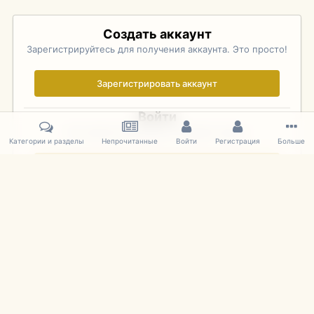
Создать аккаунт
Зарегистрируйтесь для получения аккаунта. Это просто!
Зарегистрировать аккаунт
Войти
Уже зарегистрированы? Войдите здесь.
Категории и разделы
Непрочитанные
Войти
Регистрация
Больше
Войти сейчас
Главная
Галерея
Pebble Beach Concours d'Elegance 2010
064
IPS Theme
by
IPSFocus
Язык
Cookies
mDiecast.com
Powered by Invision Community