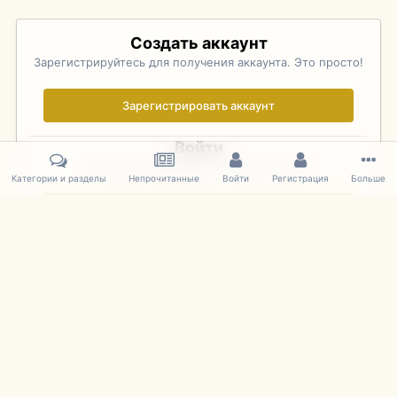
Создать аккаунт
Зарегистрируйтесь для получения аккаунта. Это просто!
Зарегистрировать аккаунт
Войти
Уже зарегистрированы? Войдите здесь.
Категории и разделы
Непрочитанные
Войти
Регистрация
Больше
Войти сейчас
Главная
Галерея
Pebble Beach Concours d'Elegance 2010
816
IPS Theme
by
IPSFocus
Язык
Cookies
mDiecast.com
Powered by Invision Community