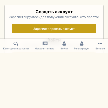
Создать аккаунт
Зарегистрируйтесь для получения аккаунта. Это просто!
Зарегистрировать аккаунт
Войти
Уже зарегистрированы? Войдите здесь.
Категории и разделы
Непрочитанные
Войти
Регистрация
Больше
Войти сейчас
Главная
Галерея
Pebble Beach Concours d'Elegance 2010
361
IPS Theme
by
IPSFocus
Язык
Cookies
mDiecast.com
Powered by Invision Community