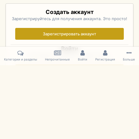
Создать аккаунт
Зарегистрируйтесь для получения аккаунта. Это просто!
Зарегистрировать аккаунт
Войти
Уже зарегистрированы? Войдите здесь.
Категории и разделы
Непрочитанные
Войти
Регистрация
Больше
Войти сейчас
Главная
Галерея
Pebble Beach Concours d'Elegance 2010
256
IPS Theme
by
IPSFocus
Язык
Cookies
mDiecast.com
Powered by Invision Community