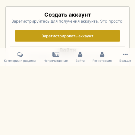
Создать аккаунт
Зарегистрируйтесь для получения аккаунта. Это просто!
Зарегистрировать аккаунт
Войти
Уже зарегистрированы? Войдите здесь.
Категории и разделы
Непрочитанные
Войти
Регистрация
Больше
Войти сейчас
Главная
Галерея
Pebble Beach Concours d'Elegance 2010
278
IPS Theme
by
IPSFocus
Язык
Cookies
mDiecast.com
Powered by Invision Community